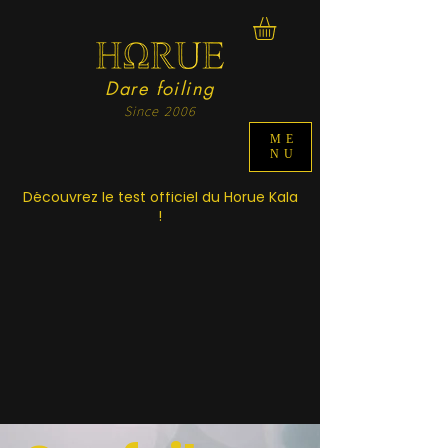
Dare foiling
Since 2006
ME
NU
Découvrez le test officiel du Horue Kala
!