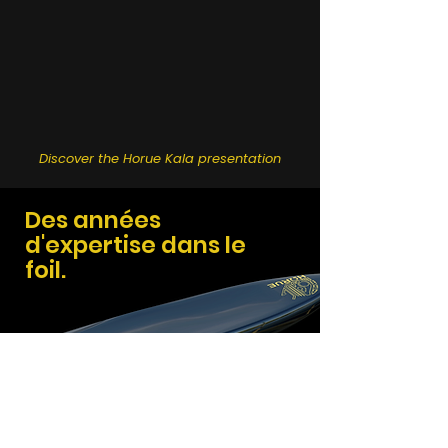
Discover the Horue Kala presentation
Des années
d'expertise dans le
foil.
Découvrir l'histoire d'Horue