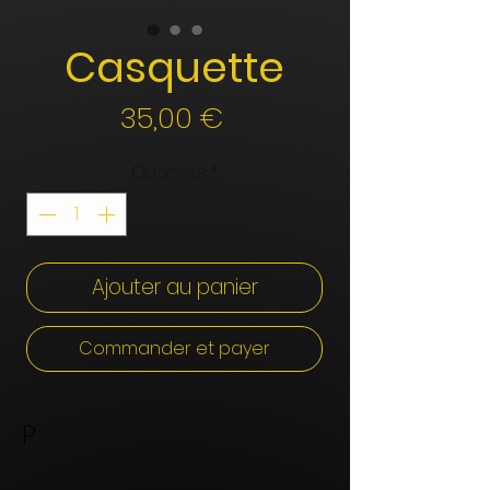
Casquette
Prix
35,00 €
Quantité
*
Ajouter au panier
Commander et payer
P