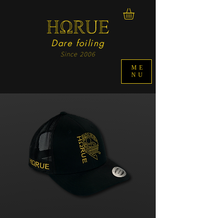
Dare foiling
Since 2006
ME
NU